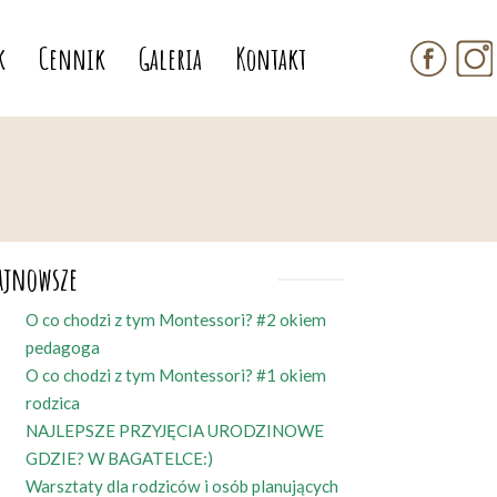
k
Cennik
Galeria
Kontakt
ajnowsze
O co chodzi z tym Montessori? #2 okiem
pedagoga
O co chodzi z tym Montessori? #1 okiem
rodzica
NAJLEPSZE PRZYJĘCIA URODZINOWE
GDZIE? W BAGATELCE:)
Warsztaty dla rodziców i osób planujących