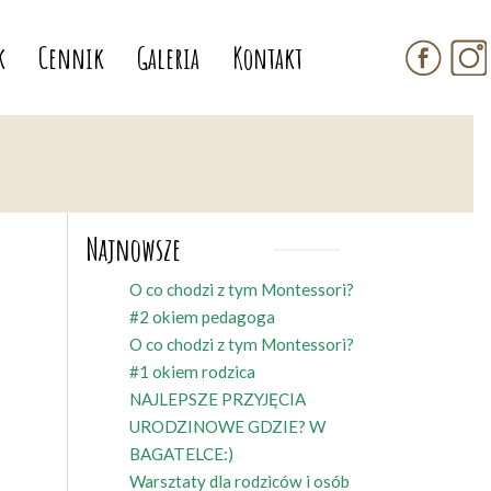
k
Cennik
Galeria
Kontakt
Najnowsze
O co chodzi z tym Montessori?
#2 okiem pedagoga
O co chodzi z tym Montessori?
#1 okiem rodzica
NAJLEPSZE PRZYJĘCIA
URODZINOWE GDZIE? W
BAGATELCE:)
Warsztaty dla rodziców i osób