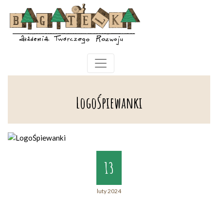
LogoŚpiewanki
13
luty 2024